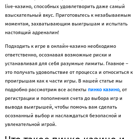
live-казино, способных удовлетворить даже самый
взыскательный вкус. Приготовьтесь к незабываемым
моментам, захватывающим выигрышам и испытать
настоящий адреналин!
Подходить к игре в онлайн-казино необходимо
ответственно, осознавая возможные риски и
устанавливая для себя разумные лимиты. Главное –
это получать удовольствие от процесса и относиться к
проигрышам как к части игры. В нашей статье мы
подробно рассмотрим все аспекты
пинко казино
, от
регистрации и пополнения счета до выбора игр и
вывода выигрышей, чтобы помочь вам сделать
осознанный выбор и наслаждаться безопасной и
увлекательной игрой.