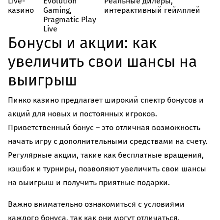
Live-
Evolution
Реальные дилеры,
казино
Gaming,
интерактивный геймплей
Pragmatic Play
Live
Бонусы и акции: как
увеличить свои шансы на
выигрыш
Пинко казино предлагает широкий спектр бонусов и
акций для новых и постоянных игроков.
Приветственный бонус – это отличная возможность
начать игру с дополнительными средствами на счету.
Регулярные акции, такие как бесплатные вращения,
кэшбэк и турниры, позволяют увеличить свои шансы
на выигрыш и получить приятные подарки.
Важно внимательно ознакомиться с условиями
каждого бонуса, так как они могут отличаться.