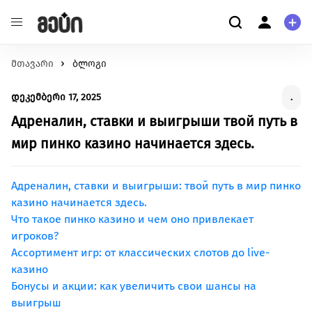
მთავარი
განათლება
ბლოგი
ჩვენ შესახებ
შეცვალე განათლების ხარისხი და მასზე
ჩვენ შესახებ
დეკემბერი 17, 2025
.
ხელმისაწვდომობა
მომხმარებელი
ჯანმრთელობა
Адреналин, ставки и выигрыши твой путь в
კითხვა-პასუხი
შექმენი გარემო უკეთესი მენტალური და ფიზიკური
პერსონალური ინფორმაცია
мир пинко казино начинается здесь.
ჯანმრთელობისთვის.
გარემოს დაცვა
მეტი ჩვენზე
Адреналин, ставки и выигрыши: твой путь в мир пинко
იზრუნე დედამიწის მომავლზე და დაუჭირე მხარი
გაეცანი სახელმძღვანელოს ქრაუდფანდინგის
казино начинается здесь.
გარემოსდაცვით ინიციატივებს
შესახებ
Что такое пинко казино и чем оно привлекает
სტარტაპი
игроков?
გააძლიერე უნიკალური პროდუქტები და შექმენი
წაიკითხე მეტი
Ассортимент игр: от классических слотов до live-
ინოვაციები.
казино
ცხოველებზე ზრუნვა
Бонусы и акции: как увеличить свои шансы на
იზრუნე ცხოველების უკეთეს გარემოზე
выигрыш