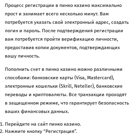
Процесс регистрации в пинко казино максимально
прост и занимает всего несколько минут. Вам
потребуется указать свой электронный адрес, создать
логин и пароль. После подтверждения регистрации
вам потребуется пройти верификацию личности,
предоставив копии документов, подтверждающих
вашу личность.
Пополнить счет в пинко казино можно различными
способами: банковские карты (Visa, Mastercard),
электронные кошельки (Skrill, Neteller), банковские
переводы и криптовалюты. Все транзакции проходят
в защищенном режиме, что гарантирует безопасность
ваших финансовых данных.
Перейдите на сайт пинко казино.
Нажмите кнопку “Регистрация”.