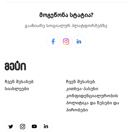
მოგეწონა სტატია?
გააზიარე სოციალურ პლატფორმებზე
ჩვენ შესახებ
ჩვენ შესახებ
სიახლეები
კითხვა-პასუხი
კონფიდენციალურობის
პოლიტიკა და წესები და
პირობები