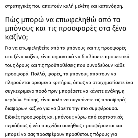
στρατηγικές που απαιτούν καλή μελέτη και κατανόηση.
Πώς μπορώ να επωφεληθώ από τα
μπόνους και τις προσφορές στα ξένα
καζίνο;
Για να επωφεληθείτε από τα μπόνους και τις προσφορές
στα ξένα καζίνο, είναι σημαντικό να διαβάσετε προσεκτικά
τους όρους και τις προϋποθέσεις που συνοδεύουν κάθε
προσφορά. Πολλές φορές, τα μπόνους απαιτούν να
πληρούνται ορισμένα κριτήρια, όπως να στοιχηματίσετε ένα
συγκεκριμένο ποσό πριν μπορέσετε να κάνετε ανάληψη
κερδών. Επίσης, είναι καλό να συγκρίνετε τις προσφορές
διαφόρων καζίνο για να βρείτε την πιο συμφέρουσα.
Ειδικές προσφορές και μπόνους γύρω από εορταστικές
περιόδους ή νέα παιχνίδια συνήθως προσφέρονται και
μπορεί να σας προσφέρουν πρόσθετους πόρους για