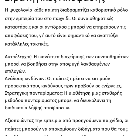
Η ψυχολογία κάθε παίκτη διαδραματίζει καθοριστικό ρόλο
στην εμπειρία του στο παιχνίδι. Οι συναισθηματικές
καταστάσεις και οι αντιδράσεις μπορεί να επηρεάσουν τις
αποφάσεις του, γι’ αυτό είναι σημαντικό να αναπτύξει
κατάλληλες τακτικές.
Αυτοέλεγχος: Η ικανότητα διαχείρισης των συναισθημάτων
μπορεί να βοηθήσει στην αποφυγή λανθασμένων
επιλογών.
Ανάλυση κινδύνων: Οι παίκτες πρέπει να εκτιμούν
προσεκτικά τους κινδύνους πριν προβούν σε ενέργειες.
Στρατηγική πονταρίσματος: Η υιοθέτηση μιας σταθερής
μεθόδου πονταρίσματος μπορεί να διευκολύνει τη
διαδικασία λήψης αποφάσεων.
Αξιοποιώντας την εμπειρία από προηγούμενα παιχνίδια, οι
παίκτες μπορούν να αποκομίσουν διδάγματα που θα τους