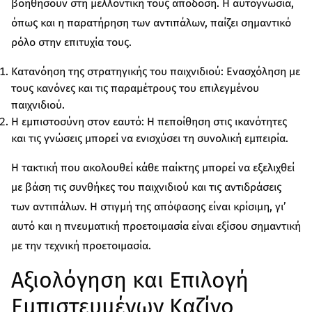
βοηθήσουν στη μελλοντική τους απόδοση. Η αυτογνωσία,
όπως και η παρατήρηση των αντιπάλων, παίζει σημαντικό
ρόλο στην επιτυχία τους.
Κατανόηση της στρατηγικής του παιχνιδιού: Ενασχόληση με
τους κανόνες και τις παραμέτρους του επιλεγμένου
παιχνιδιού.
Η εμπιστοσύνη στον εαυτό: Η πεποίθηση στις ικανότητες
και τις γνώσεις μπορεί να ενισχύσει τη συνολική εμπειρία.
Η τακτική που ακολουθεί κάθε παίκτης μπορεί να εξελιχθεί
με βάση τις συνθήκες του παιχνιδιού και τις αντιδράσεις
των αντιπάλων. Η στιγμή της απόφασης είναι κρίσιμη, γι’
αυτό και η πνευματική προετοιμασία είναι εξίσου σημαντική
με την τεχνική προετοιμασία.
Αξιολόγηση και Επιλογή
Εμπιστευμένων Καζίνο