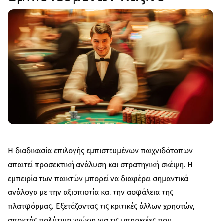
Η διαδικασία επιλογής εμπιστευμένων παιχνιδότοπων
απαιτεί προσεκτική ανάλυση και στρατηγική σκέψη. Η
εμπειρία των παικτών μπορεί να διαφέρει σημαντικά
ανάλογα με την αξιοπιστία και την ασφάλεια της
πλατφόρμας. Εξετάζοντας τις κριτικές άλλων χρηστών,
αποκτάς πολύτιμη γνώση για τις υπηρεσίες που