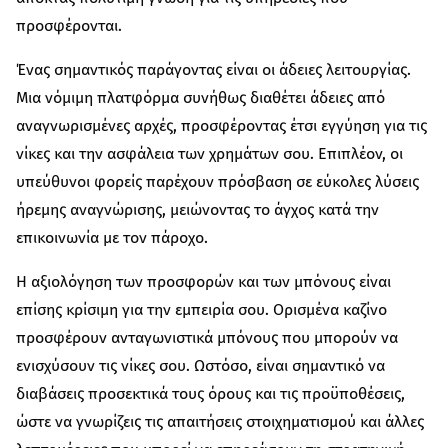
προσφέρονται.
Ένας σημαντικός παράγοντας είναι οι άδειες λειτουργίας.
Μια νόμιμη πλατφόρμα συνήθως διαθέτει άδειες από
αναγνωρισμένες αρχές, προσφέροντας έτσι εγγύηση για τις
νίκες και την ασφάλεια των χρημάτων σου. Επιπλέον, οι
υπεύθυνοι φορείς παρέχουν πρόσβαση σε εύκολες λύσεις
ήρεμης αναγνώρισης, μειώνοντας το άγχος κατά την
επικοινωνία με τον πάροχο.
Η αξιολόγηση των προσφορών και των μπόνους είναι
επίσης κρίσιμη για την εμπειρία σου. Ορισμένα καζίνο
προσφέρουν ανταγωνιστικά μπόνους που μπορούν να
ενισχύσουν τις νίκες σου. Ωστόσο, είναι σημαντικό να
διαβάσεις προσεκτικά τους όρους και τις προϋποθέσεις,
ώστε να γνωρίζεις τις απαιτήσεις στοιχηματισμού και άλλες