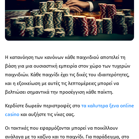
Η κατανόηση των κανόνων κάθε παιχνιδιού αποτελεί τη
βάση για μια ουσιαστική εμπειρία στον χώρο των τυχερών
παιχνιδιών. Κάθε παιχνίδι έχει τις δικές του ιδιαιτερότητες,
και η εξοικείωση με αυτές τις λεπτομέρειες μπορεί να
βελτιώσει σημαντικά την προσέγγιση κάθε παίκτη.
Κερδίστε δωρεάν περιστροφές στο
τα καλυτερα ξενα online
casino
και αυξήστε τις νίκες σας.
Οι τακτικές που εφαρμόζονται μπορεί να ποικίλλουν
ανάλογα με το καζίνο και το παιχνίδι. Για παράδειγμα, στο