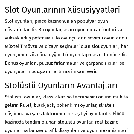
Slot Oyunlarının Xüsusiyyətləri
Slot oyunları,
pinco kazino
nun ən populyar oyun
növlərindəndir. Bu oyunlar, asan oyun mexanizmləri və
yüksək uduş potensialı ilə oyunçuların sevimli oyunlarıdır.
Müxtəlif mövzu və dizayn seçimləri olan slot oyunları, hər
oyunçunun zövqünə uyğun bir oyun tapmasını təmin edir.
Bonus oyunları, pulsuz fırlanmalar və çarpandırıcılar isə
oyunçuların uduşlarını artırma imkanı verir.
Stolüstü Oyunların Avantajları
Stolüstü oyunlar, klassik kazino təcrübəsini online mühitə
gətirir. Rulet, blackjack, poker kimi oyunlar, strateji
düşünmə və şans faktorunun birləşdiyi oyunlardır.
Pinco
kazino
da təqdim olunan stolüstü oyunlar, real kazino
oyunlarına bənzər qrafik dizaynları və oyun mexanizmləri