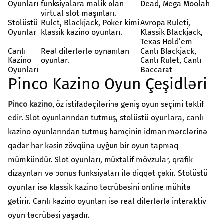
Oyunları
funksiyalara malik olan
Dead, Mega Moolah
virtual slot maşınları.
Stolüstü
Rulet, Blackjack, Poker kimi
Avropa Ruleti,
Oyunlar
klassik kazino oyunları.
Klassik Blackjack,
Texas Hold’em
Canlı
Real dilerlərlə oynanılan
Canlı Blackjack,
Kazino
oyunlar.
Canlı Rulet, Canlı
Oyunları
Baccarat
Pinco Kazino Oyun Çeşidləri
Pinco kazino
, öz istifadəçilərinə geniş oyun seçimi təklif
edir. Slot oyunlarından tutmuş, stolüstü oyunlara, canlı
kazino oyunlarından tutmuş həmçinin idman mərclərinə
qədər hər kəsin zövqünə uyğun bir oyun tapmaq
mümkündür. Slot oyunları, müxtəlif mövzular, qrafik
dizaynları və bonus funksiyaları ilə diqqət çəkir. Stolüstü
oyunlar isə klassik kazino təcrübəsini online mühitə
gətirir. Canlı kazino oyunları isə real dilerlərlə interaktiv
oyun təcrübəsi yaşadır.