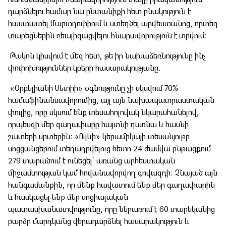
դարձնելու համար նա ընտանիքի հետ բնակություն է
შექმენი კულტურულ სივრცეები, განავითარე
հաստատել Մարտղոփիում և ստեղծել արվեստանոց, որտեղ
კრეატიულობა შენს თემში
տարեցներին ռեալիզացվելու հնարավորություն է տրվում։
გაეცი მეტი
Թակոն կիսվում է մեզ հետ, թե իր նախաձեռնությունը ինչ
փոփոխություններ կբերի հասարակությանը.
თქვენი მხარდაჭერით შევძლებთ მეტი
ცვლილებისა და მეტი განვითარების
«Օրբելիանի Մետիի» օգնությունը չի սկսվում 70%
უზრუნველყოფას
համաֆինանսավորումից, այլ այն նախապատրաստական
փուլից, որը սկսում ենք տեսահոլովակ նկարահանելով,
ყველა ინიციატივა
որպեսզի մեր գաղափարը հայտնի դառնա և հասնի
շատերի սրտերին։ «Ուլևի» կերամիկայի տեսանյութը
սոցցանցերում տեղադրվելուց հետո 24 ժամվա ընթացքում
279 տարածում է ունեցել՝ առանց արհեստական
միջամտության կամ հովանավորվող գովազդի։ Չնայած այն
հանգամանքին, որ մենք հավատում ենք մեր գաղափարին
և հասկացել ենք մեր սոցիալական
պատասխանատվությունը, որը ներառում է 60 տարեկանից
բարձր մարդկանց վերադարձնել հասարակություն և