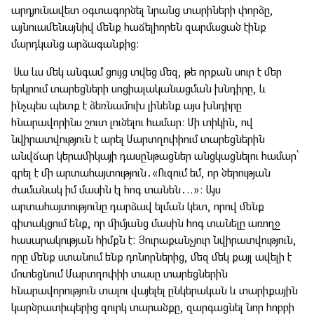
արդյունավետ օգտագործել նրանց տարիների փորձը,
այնուամենայնիվ մենք հաճելիորեն զարմացած էինք
մարդկանց արձագանքից։
Սա ևս մեկ անգամ ցույց տվեց մեզ, թե որքան սուր է մեր
երկրում տարեցների սոցիալականացման խնդիրը, և
ինչպես պետք է ձեռնամուխ լինենք այս խնդիրը
հնարավորինս շուտ լուծելու համար։ Մի տիկին, ով
նվիրատվություն է արել Մարտղոփիում տարեցներին
անվճար կերամիկայի դասընթացներ անցկացնելու համար՝
գրել է մի արտահայտություն․«Ուզում եմ, որ ծերության
ժամանակ իմ մասին էլ հոգ տանեն
․
..»։ Այս
արտահայտությունը դարձավ ելման կետ, որով մենք
գիտակցում ենք, որ միմյանց մասին հոգ տանելը առողջ
հասարակության հիմքն է: Յուրաքանչյուր նվիրատվություն,
որը մենք ստանում ենք դոնորներից, մեզ մեկ քայլ ավելի է
մոտեցնում Մարտղոփիի տասը տարեցներին
հնարավորություն տալու վայելել ընկերական և տարիքային
կարծրատիպերից զուրկ տարածքը, զարգացնել նոր հոբբի